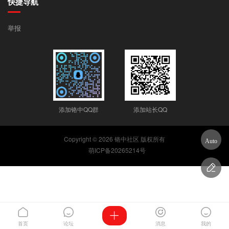
快捷导航
举报
添加铬中QQ群
添加站长QQ
Copyright © 2026
铬中社区
版权所有
萌ICP备20265214号




首页
论坛
消息
我的