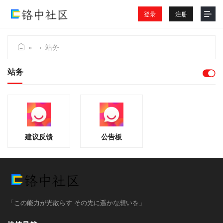
登录
注册
»
›
站务
铬
站务
中
社
区
建议反馈
公告板
「この能力が光散らす その先に遥かな想いを」