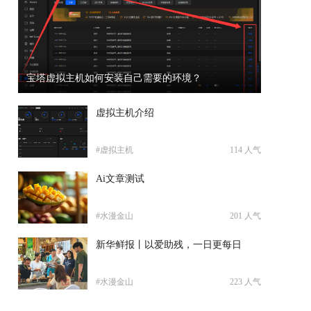
译子酱喵
201
0
宝塔虚拟主机如何安装自己需要的环境？
虚拟主机介绍
#虚拟主机
114 人气
Ai文章测试
#水漫金山
201 人气
新华鲜报丨以爱助残，一日更每日
#水漫金山
223 人气