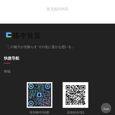
暂无相关内容
「この能力が光散らす その先に遥かな想いを」
快捷导航
举报
添加铬中QQ群
添加站长QQ